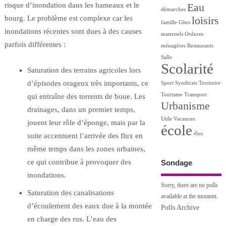
risque d’inondation dans les hameaux et le
Eau
démarches
bourg. Le problème est complexe car les
loisirs
famille
Gîtes
inondations récentes sont dues à des causes
maternels
Ordures
parfois différentes :
ménagères
Restaurants
Salle
Scolarité
Saturation des terrains agricoles lors
d’épisodes orageux très importants, ce
Sport
Syndicats
Territoire
Tourisme
Transport
qui entraîne des torrents de boue. Les
Urbanisme
drainages, dans un premier temps,
Utile
Vacances
jouent leur rôle d’éponge, mais par la
école
élus
suite accentuent l’arrivée des flux en
même temps dans les zones urbaines,
ce qui contribue à provoquer des
Sondage
inondations.
Sorry, there are no polls
Saturation des canalisations
available at the moment.
d’écoulement des eaux due à la montée
Polls Archive
en charge des rus. L’eau des