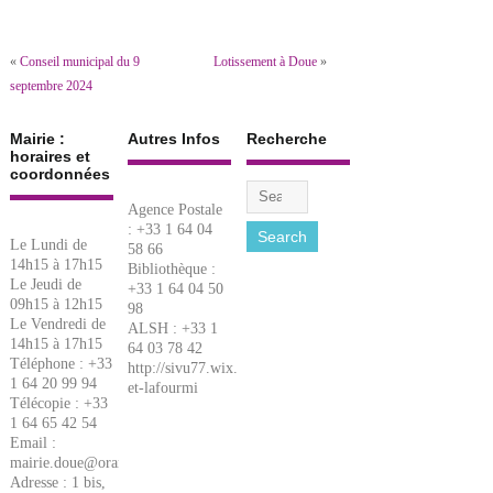
«
Conseil municipal du 9
Lotissement à Doue
»
septembre 2024
Mairie :
Autres Infos
Recherche
horaires et
coordonnées
Agence Postale
: +33 1 64 04
Le Lundi de
58 66
14h15 à 17h15
Bibliothèque :
Le Jeudi de
+33 1 64 04 50
09h15 à 12h15
98
Le Vendredi de
ALSH : +33 1
14h15 à 17h15
64 03 78 42
Téléphone : +33
http://sivu77.wix.com/lacigale-
1 64 20 99 94
et-lafourmi
Télécopie : +33
1 64 65 42 54
Email :
mairie.doue@orange.fr
Adresse : 1 bis,