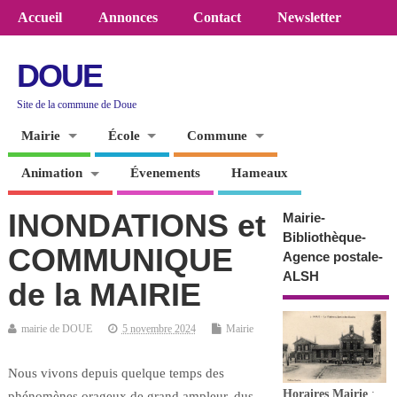
Accueil
Annonces
Contact
Newsletter
DOUE
Site de la commune de Doue
Mairie
École
Commune
Animation
Évenements
Hameaux
INONDATIONS et
Mairie-
Bibliothèque-
COMMUNIQUE
Agence postale-
ALSH
de la MAIRIE
mairie de DOUE
5 novembre 2024
Mairie
Nous vivons depuis quelque temps des
Horaires
Mairie
:
phénomènes orageux de grand ampleur, dus