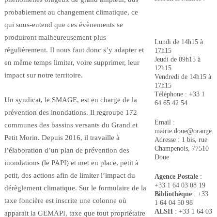
probablement au changement climatique, ce
qui sous-entend que ces évènements se
produiront malheureusement plus
Lundi de 14h15 à
régulièrement. Il nous faut donc s’y adapter et
17h15
Jeudi de 09h15 à
en même temps limiter, voire supprimer, leur
12h15
impact sur notre territoire.
Vendredi de 14h15 à
17h15
Téléphone : +33 1
Un syndicat, le SMAGE, est en charge de la
64 65 42 54
prévention des inondations. Il regroupe 172
Email :
communes des bassins versants du Grand et
mairie.doue@orange.f
Petit Morin. Depuis 2016, il travaille à
Adresse : 1 bis, rue
Champenois, 77510
l’élaboration d’un plan de prévention des
Doue
inondations (le PAPI) et met en place, petit à
petit, des actions afin de limiter l’impact du
Agence Postale
:
+33 1 64 03 08 19
dérèglement climatique. Sur le formulaire de la
Bibliothèque
: +33
taxe foncière est inscrite une colonne où
1 64 04 50 98
ALSH
: +33 1 64 03
apparait la GEMAPI, taxe que tout propriétaire