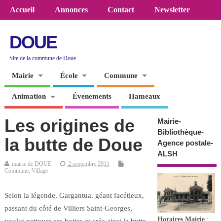
Accueil
Annonces
Contact
Newsletter
DOUE
Site de la commune de Doue
Mairie
École
Commune
Animation
Évenements
Hameaux
Les origines de
Mairie-
Bibliothèque-
la butte de Doue
Agence postale-
ALSH
mairie de DOUE
2 septembre 2011
Commune
,
Village
Selon la légende, Gargantua, géant facétieux,
passant du côté de Villiers Saint-Georges,
Horaires
Mairie
: