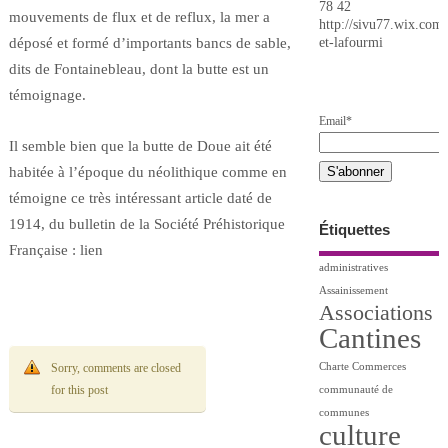
78 42
mouvements de flux et de reflux, la mer a
http://sivu77.wix.com/
et-lafourmi
déposé et formé d’importants bancs de sable,
dits de Fontainebleau, dont la butte est un
témoignage.
Email*
Il semble bien que la butte de Doue ait été
habitée à l’époque du néolithique comme en
témoigne ce très intéressant article daté de
1914, du bulletin de la Société Préhistorique
Étiquettes
Française : lien
administratives
Assainissement
Associations
Cantines
Charte
Commerces
Sorry, comments are closed
for this post
communauté de
communes
culture