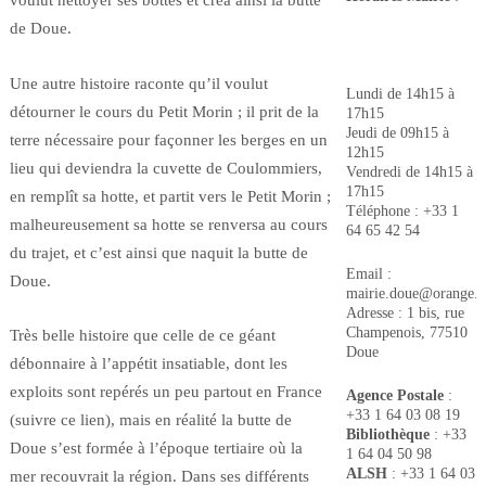
voulut nettoyer ses bottes et créa ainsi la butte
de Doue.
Une autre histoire raconte qu’il voulut
Lundi de 14h15 à
détourner le cours du Petit Morin ; il prit de la
17h15
Jeudi de 09h15 à
terre nécessaire pour façonner les berges en un
12h15
lieu qui deviendra la cuvette de Coulommiers,
Vendredi de 14h15 à
17h15
en remplît sa hotte, et partit vers le Petit Morin ;
Téléphone : +33 1
malheureusement sa hotte se renversa au cours
64 65 42 54
du trajet, et c’est ainsi que naquit la butte de
Email :
Doue.
mairie.doue@orange.f
Adresse : 1 bis, rue
Champenois, 77510
Très belle histoire que celle de ce géant
Doue
débonnaire à l’appétit insatiable, dont les
exploits sont repérés un peu partout en France
Agence Postale
:
+33 1 64 03 08 19
(suivre ce lien), mais en réalité la butte de
Bibliothèque
: +33
Doue s’est formée à l’époque tertiaire où la
1 64 04 50 98
ALSH
: +33 1 64 03
mer recouvrait la région. Dans ses différents