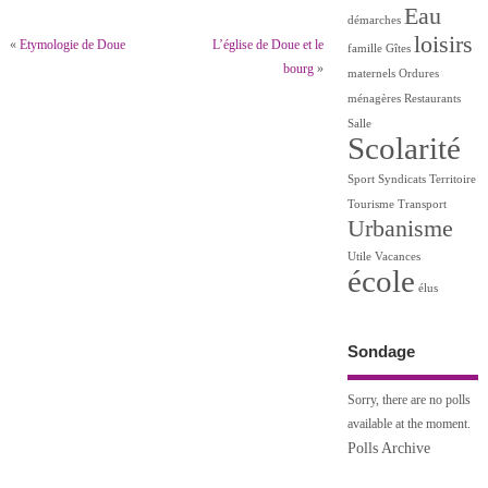
Eau
démarches
loisirs
«
Etymologie de Doue
L’église de Doue et le
famille
Gîtes
bourg
»
maternels
Ordures
ménagères
Restaurants
Salle
Scolarité
Sport
Syndicats
Territoire
Tourisme
Transport
Urbanisme
Utile
Vacances
école
élus
Sondage
Sorry, there are no polls
available at the moment.
Polls Archive