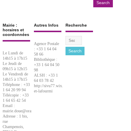
Mairie :
Autres Infos
Recherche
horaires et
coordonnées
Agence Postale
: +33 1 64 04
Le Lundi de
58 66
14h15 à 17h15
Bibliothèque :
Le Jeudi de
+33 1 64 04 50
09h15 à 12h15
98
Le Vendredi de
ALSH : +33 1
14h15 à 17h15
64 03 78 42
Téléphone : +33
http://sivu77.wix.com/lacigale-
1 64 20 99 94
et-lafourmi
Télécopie : +33
1 64 65 42 54
Email :
mairie.doue@orange.fr
Adresse : 1 bis,
rue
Champenois,