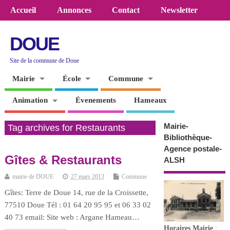
Accueil
Annonces
Contact
Newsletter
DOUE
Site de la commune de Doue
Mairie
École
Commune
Animation
Évenements
Hameaux
Mairie-
Tag archives for Restaurants
Bibliothèque-
Agence postale-
Gîtes & Restaurants
ALSH
mairie de DOUE
27 mars 2013
Commune
Gîtes: Terre de Doue 14, rue de la Croissette,
77510 Doue Tél : 01 64 20 95 95 et 06 33 02
40 73 email: Site web : Argane Hameau…
Horaires
Mairie
: