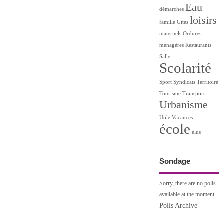
Eau
démarches
loisirs
famille
Gîtes
maternels
Ordures
ménagères
Restaurants
Salle
Scolarité
Sport
Syndicats
Territoire
Tourisme
Transport
Urbanisme
Utile
Vacances
école
élus
Sondage
Sorry, there are no polls
available at the moment.
Polls Archive