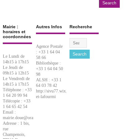
Mairie :
Autres Infos
Recherche
horaires et
coordonnées
Agence Postale
: +33 1 64 04
Le Lundi de
58 66
14h15 à 17h15
Bibliothèque :
Le Jeudi de
+33 1 64 04 50
09h15 à 12h15
98
Le Vendredi de
ALSH : +33 1
14h15 à 17h15
64 03 78 42
Téléphone : +33
http://sivu77.wix.com/lacigale-
1 64 20 99 94
et-lafourmi
Télécopie : +33
1 64 65 42 54
Email :
mairie.doue@orange.fr
Adresse : 1 bis,
rue
Champenois,