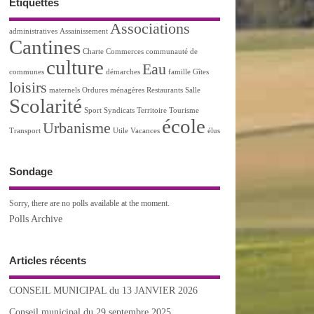
Étiquettes
Associations
administratives
Assainissement
Cantines
Charte
Commerces
communauté de
culture
Eau
communes
démarches
famille
Gîtes
loisirs
maternels
Ordures ménagères
Restaurants
Salle
Scolarité
Sport
Syndicats
Territoire
Tourisme
école
Urbanisme
Transport
Utile
Vacances
élus
Sondage
Sorry, there are no polls available at the moment.
Polls Archive
Articles récents
CONSEIL MUNICIPAL du 13 JANVIER 2026
Conseil municipal du 29 septembre 2025