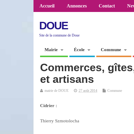
Accueil
Annonces
Contact
New
DOUE
Site de la commune de Doue
Mairie
École
Commune
Commerces, gîtes,
et artisans
mairie de DOUE
27 août 2014
Commune
Cidrier :
Thierry Szmotolocha