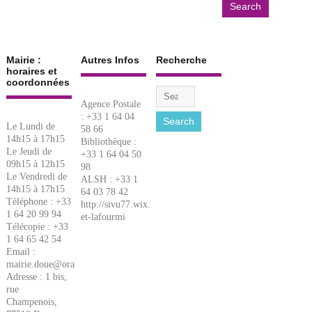
Mairie :
Autres Infos
Recherche
horaires et
coordonnées
Agence Postale
: +33 1 64 04
Le Lundi de
58 66
14h15 à 17h15
Bibliothèque :
Le Jeudi de
+33 1 64 04 50
09h15 à 12h15
98
Le Vendredi de
ALSH : +33 1
14h15 à 17h15
64 03 78 42
Téléphone : +33
http://sivu77.wix.com/lacigale-
1 64 20 99 94
et-lafourmi
Télécopie : +33
1 64 65 42 54
Email :
mairie.doue@orange.fr
Adresse : 1 bis,
rue
Champenois,