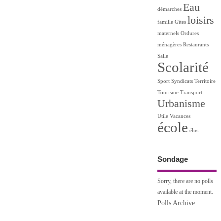
Eau
démarches
loisirs
famille
Gîtes
maternels
Ordures
ménagères
Restaurants
Salle
Scolarité
Sport
Syndicats
Territoire
Tourisme
Transport
Urbanisme
Utile
Vacances
école
élus
Sondage
Sorry, there are no polls
available at the moment.
Polls Archive