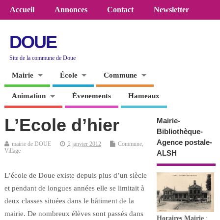
Accueil
Annonces
Contact
Newsletter
DOUE
Site de la commune de Doue
Mairie
École
Commune
Animation
Évenements
Hameaux
L’Ecole d’hier
Mairie-
Bibliothèque-
Agence postale-
mairie de DOUE
2 janvier 2012
Commune
,
Village
ALSH
L’école de Doue existe depuis plus d’un siècle
et pendant de longues années elle se limitait à
deux classes situées dans le bâtiment de la
mairie. De nombreux élèves sont passés dans
Horaires
Mairie
: